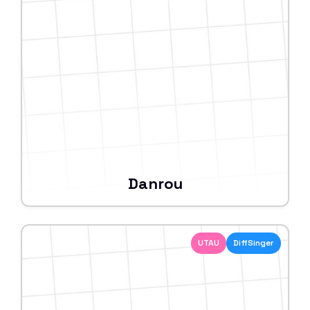
Danrou
UTAU
DiffSinger