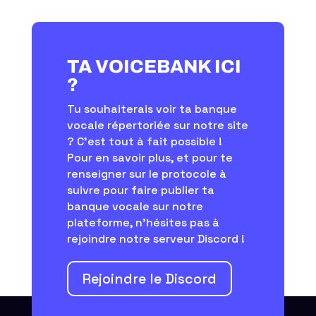
TA VOICEBANK ICI
?
Tu souhaiterais voir ta banque
vocale répertoriée sur notre site
? C’est tout à fait possible !
Pour en savoir plus, et pour te
renseigner sur le protocole à
suivre pour faire publier ta
banque vocale sur notre
plateforme, n'hésites pas à
rejoindre notre serveur Discord !
Rejoindre le Discord