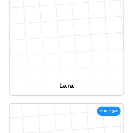
Lara
DiffSinger