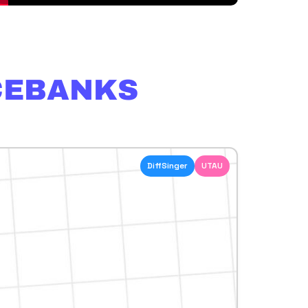
CEBANKS
DiffSinger
UTAU