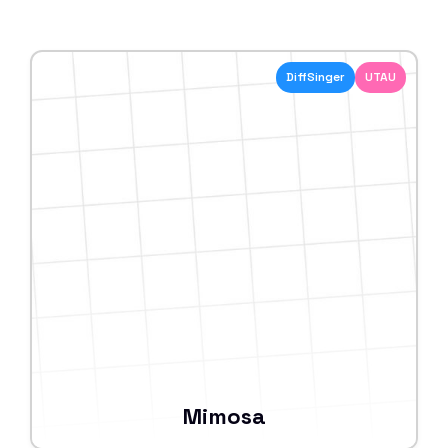
DiffSinger
UTAU
Mimosa