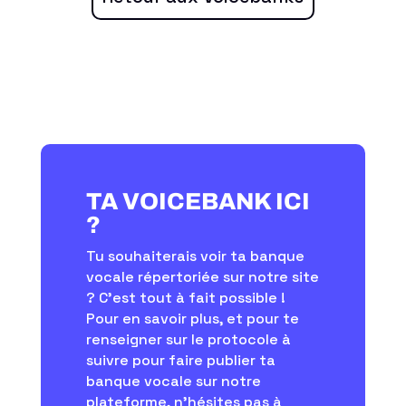
TA VOICEBANK ICI
?
Tu souhaiterais voir ta banque
vocale répertoriée sur notre site
? C’est tout à fait possible !
Pour en savoir plus, et pour te
renseigner sur le protocole à
suivre pour faire publier ta
banque vocale sur notre
plateforme, n'hésites pas à