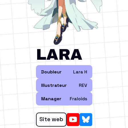
LARA
Doubleur
Lara H
Illustrateur
REV
Manager
Fraloids
Site web