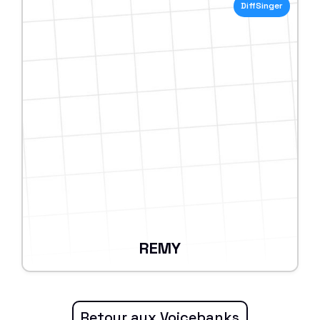
DiffSinger
REMY
Retour aux Voicebanks