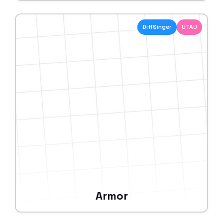
DiffSinger
UTAU
Armor