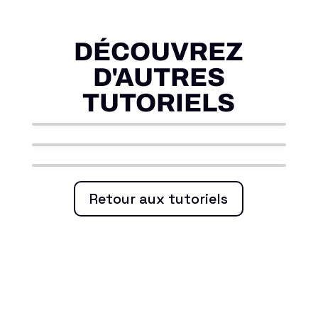
DÉCOUVREZ
D'AUTRES
TUTORIELS
Télécharger OpenUTAU
UTAU
Installer une Voicebank
UTAU
Utiliser le phonemizer
UTAU
Retour aux tutoriels
français